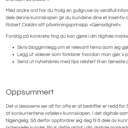
Med andre ord har du trolig en gullgruve av verdifull in
dele denne kunnskapen gir du kundene dine et insentiv 
Robert Cialdini sitt påvirkningsprinsipp «Gjensidighet».
Forslag på konkrete ting du kan gjøre i din digitale mark
Skriv blogginnlegg om et relevant tema (som jeg gjø
Legg ut videoer som forklarer hvordan man gjør x 
Send ut nyhetsbrev med tips relatert til en tjeneste 
Oppsummert
Det vi dessverre ser alt for ofte er at bedrifter er redd fo
at konkurrentene «stjeler» kunnskapen. I det digitale samf
tilgjengelig. Så derfor oppfordrer jeg deg til å dele av 
potensielle kunder. Bruk dette aktivt i din digitale markeds