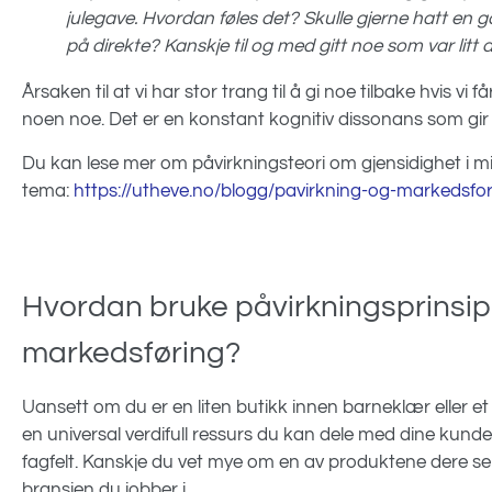
julegave. Hvordan føles det? Skulle gjerne hatt en
på direkte? Kanskje til og med gitt noe som var litt
Årsaken til at vi har stor trang til å gi noe tilbake hvis vi f
noen noe. Det er en konstant kognitiv dissonans som gir 
Du kan lese mer om påvirkningsteori om gjensidighet i m
tema:
https://utheve.no/blogg/pavirkning-og-markedsfor
Hvordan bruke påvirkningsprinsippe
markedsføring?
Uansett om du er en liten butikk innen barneklær eller e
en universal verdifull ressurs du kan dele med dine kunde
fagfelt. Kanskje du vet mye om en av produktene dere selge
bransjen du jobber i.