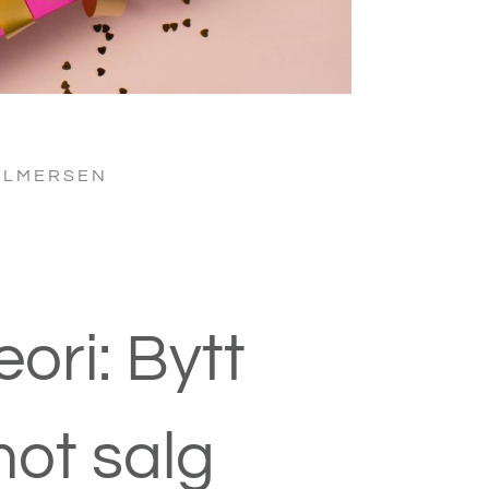
ELMERSEN
ori: Bytt
ot salg