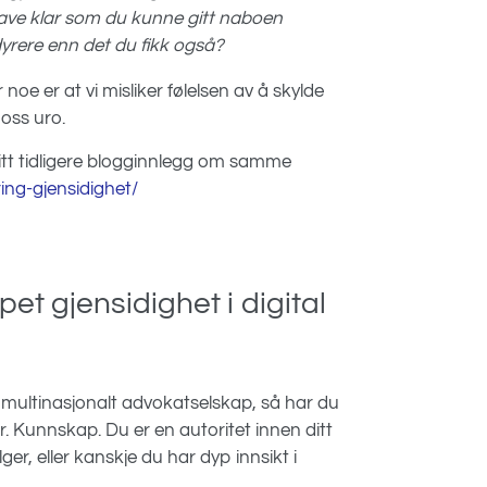
 gave klar som du kunne gitt naboen
 dyrere enn det du fikk også?
år noe er at vi misliker følelsen av å skylde
oss uro.
itt tidligere blogginnlegg om samme
ing-gjensidighet/
t gjensidighet i digital
t multinasjonalt advokatselskap, så har du
r. Kunnskap. Du er en autoritet innen ditt
r, eller kanskje du har dyp innsikt i