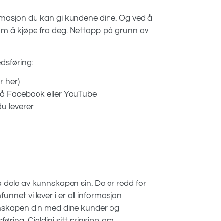
formasjon du kan gi kundene dine. Og ved å
om å kjøpe fra deg. Nettopp på grunn av
edsføring:
r her)
på Facebook eller YouTube
du leverer
r å dele av kunnskapen sin. De er redd for
unnet vi lever i er all informasjon
kunnskapen din med dine kunder og
føring. Cialdini sitt prinsipp om