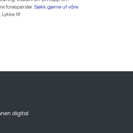
ere forespørsler.
Sjekk gjerne ut våre
.
Lykke til!
nnen digital