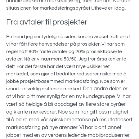
handle direkte om markedsføring, men mer om hvordan
situasjonen for markedsføringsbyrået Utheve er i dag.
Fra avtaler til prosjekter
En trend jeg ser tydelig nå siden koronaviruset traff er at
vi har fått flere henvendelser på prosjekter. Vi har som
regel hatt 80% faste avtaler og 20% prosjektbaserte
avtaler. Nå er vi nærmere 50/50. Jeg tror årsaken er to-
delt. For det første har det vært mye usikkerhet i
markedet, som gjør at bedrifter reduserer risiko med å
jobbe prosjektbasert med markedsføring. Noe som er
Den andre delen er
smart i et veldig skiftende marked.
at vi har blitt mer synlig for en ny kundegruppe. Vi har
vært så heldige å bli oppdaget av flere store byråer
og kjente merkevarer. Noe som har gitt oss mulighet
til å bidra med vår spisskompetanse på resultatbasert
markedsføring på nye arenaer. Vi har blant annet
jobbet med en av verdens ledende mobilprodusenter.