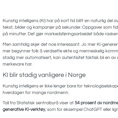
Kunstig intelligens (KI) har på kort tid blitt en naturlig d
tekst, bilder og kampanjer på sekunder. Oppgaver som tidli
på minutter. Det gjør markedsføringsarbeidet både raskere
Men samtidig skjer det noe interessant. Jo mer KI-genere
mer begynner folk å verdsette ekte og menneskelig kommuni
stadig mer automatisert, kan autentisitet faktisk bli en a
merkevare har.
KI blir stadig vanligere i Norge
Kunstig intelligens er ikke lenger bare for teknologiselskape
hverdagen for mange nordmenn.
Tall fra Statistisk sentralbyrå viser at
54 prosent av nordme
generative KI-verktøy
, som for eksempel ChatGPT eller lig