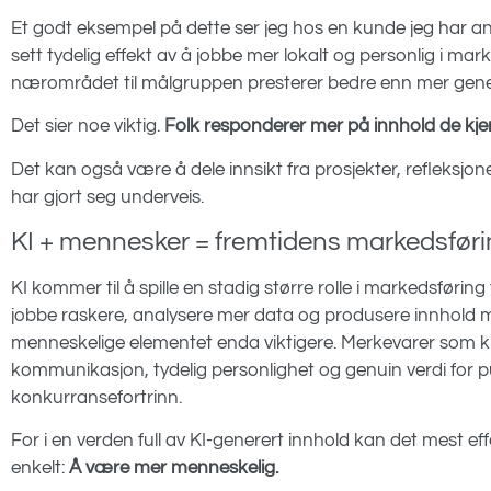
Et godt eksempel på dette ser jeg hos en kunde jeg har an
sett tydelig effekt av å jobbe mer lokalt og personlig i ma
nærområdet til målgruppen presterer bedre enn mer genere
Det sier noe viktig.
Folk responderer mer på innhold de kjen
Det kan også være å dele innsikt fra prosjekter, refleksjon
har gjort seg underveis.
KI + mennesker = fremtidens markedsfør
KI kommer til å spille en stadig større rolle i markedsførin
jobbe raskere, analysere mer data og produsere innhold mer
menneskelige elementet enda viktigere. Merkevarer som k
kommunikasjon, tydelig personlighet og genuin verdi for pub
konkurransefortrinn.
For i en verden full av KI-generert innhold kan det mest 
enkelt:
Å være mer menneskelig.