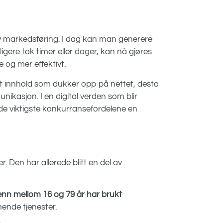
el av markedsføring. I dag kan man generere
gere tok timer eller dager, kan nå gjøres
 og mer effektivt.
rt innhold som dukker opp på nettet, desto
kasjon. I en digital verden som blir
v de viktigste konkurransefordelene en
r. Den har allerede blitt en del av
nn mellom 16 og 79 år har brukt
nende tjenester.