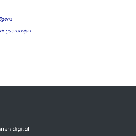
ligens
ringsbransjen
nnen digital