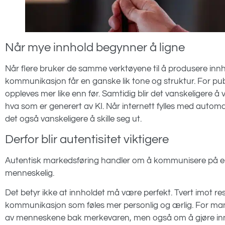
Når mye innhold begynner å ligne
Når flere bruker de samme verktøyene til å produsere innho
kommunikasjon får en ganske lik tone og struktur. For pub
oppleves mer like enn før. Samtidig blir det vanskeligere 
hva som er generert av KI. Når internett fylles med automa
det også vanskeligere å skille seg ut.
Derfor blir autentisitet viktigere
Autentisk markedsføring handler om å kommunisere på en
menneskelig.
Det betyr ikke at innholdet må være perfekt. Tvert imot 
kommunikasjon som føles mer personlig og ærlig. For man
av menneskene bak merkevaren, men også om å gjøre inn