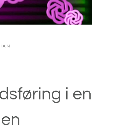
LIAN
sføring i en
den