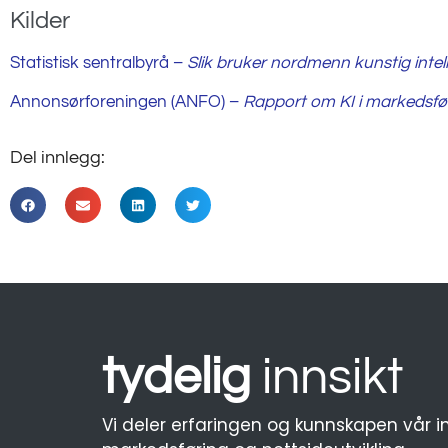
Kilder
Statistisk sentralbyrå –
Slik bruker nordmenn kunstig intel
Annonsørforeningen (ANFO) –
Rapport om KI i markedsfø
Del innlegg:
tydelig
innsikt
Vi deler erfaringen og kunnskapen vår i