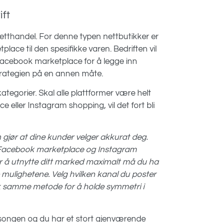
ift
etthandel. For denne typen nettbutikker er
lace til den spesifikke varen. Bedriften vil
acebook marketplace for å legge inn
strategien på en annen måte.
ategorier. Skal alle plattformer være helt
e eller Instagram shopping, vil det fort bli
m gjør at dine kunder velger akkurat deg.
r. Facebook marketplace og Instagram
or å utnytte ditt marked maximalt må du ha
e mulighetene. Velg hvilken kanal du poster
ruk samme metode for å holde symmetri i
sesongen og du har et stort gjenværende