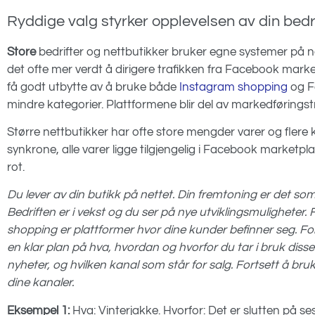
Ryddige valg styrker opplevelsen av din bedr
Store
bedrifter og nettbutikker bruker egne systemer på n
det ofte mer verdt å dirigere trafikken fra Facebook marketp
få godt utbytte av å bruke både
Instagram shopping
og F
mindre kategorier. Plattformene blir del av markedføring
Større nettbutikker har ofte store mengder varer og flere k
synkrone, alle varer ligge tilgjengelig i Facebook marketplac
rot.
Du lever av din butikk på nettet. Din fremtoning er det so
Bedriften er i vekst og du ser på nye utviklingsmulighete
shopping er plattformer hvor dine kunder befinner seg. F
en klar plan på hva, hvordan og hvorfor du tar i bruk diss
nyheter, og hvilken kanal som står for salg. Fortsett å b
dine kanaler.
Eksempel 1:
Hva: Vinterjakke. Hvorfor: Det er slutten på 