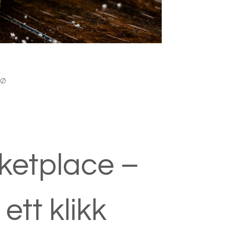
SØ
ketplace –
tt klikk