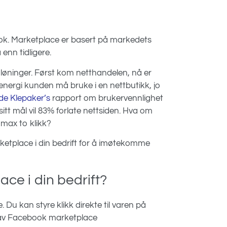
k. Marketplace er basert på markedets
enn tidligere.
e løninger. Først kom netthandelen, nå er
 energi kunden må bruke i en nettbutikk, jo
ide Klepaker’s
rapport om brukervennlighet
itt mål vil 83% forlate nettsiden. Hva om
 max to klikk?
etplace i din bedrift for å imøtekomme
e i din bedrift?
Du kan styre klikk direkte til varen på
k av Facebook marketplace