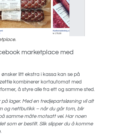
etplace.
Facebook marketplace med
ønsker litt ekstra i kassa kan se på
. Izettle kombinerer kortautomat med
ormer, å styre alle fra ett og samme sted.
på lager. Med en tredjepartsløsning vil alt
og nettbutikk – når du går tom, blir
er på samme måte motsatt vei. Har noen
det som er bestilt. Slik slipper du å komme
e.